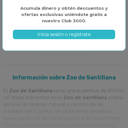
de antelación
Acumula dinero y obtén descuentos y
ofertas exclusivas uniéndote gratis a
Más información
nuestro Club 3000.
Inicia sesión o registrate
<<
1
2
>>
Información sobre Zoo de Santillana
El
Zoo de Santillana
tiene una superficie de 60.000
2
m
. Nada más entrar en el
Zoo de Santillana
podrás
apreciar el carácter natural y cercano de las
instalaciones. Cuenta con varias áreas temáticas:
aviario, jardín de las mariposas, zona de los primates,
Parque Cuaternario, acuario y terrario o la Granja