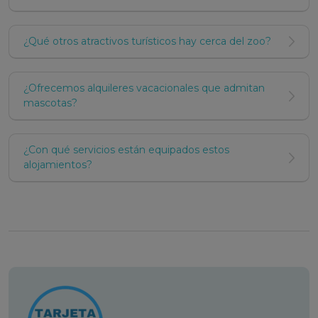
Apartamentos 3000 no garantiza la existencia
de plazas disponibles para esta actividad.
¿Qué otros atractivos turísticos hay cerca del zoo?
Realiza ya tu Pre-Reserva para esta actividad y,
en cuanto tengamos confirmación de que hay
¿Ofrecemos alquileres vacacionales que admitan
plazas disponibles por parte del organizador,
mascotas?
recibirás confirmación de la reserva definitiva
por correo electrónico dentro de un plazo de 72
horas.
¿Con qué servicios están equipados estos
alojamientos?