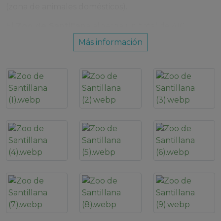
(zona de animales domésticos).
El
Zoo de Santillana
alberga un total de 410
especies diferentes: 47 especies de mamíferos, 236
Más información
aves, 24 reptiles y anfibios, 58 peces y 45
invertebrados, lo que supone un total de más de
4000 seres vivos.
La conservación de la biodiversidad es el objetivo
principal del
Zoo de Santillana
. El
Zoo de
Santillana
participa en 26 programas para las
especies más amenazadas y 12 programas para las
especies que no se encuentran en inminente peligro
pero que podrían estarlo en un futuro no muy
lejano. Esto supone un total de 38 programas, de los
cuales 22 son de primates, 4 de felinos, 4 de otros
mamíferos, 7 de aves y 1 de reptiles.
Igualmente, el
Zoo de Santillana
colabora con
varias entidades en el campo de la investigación.