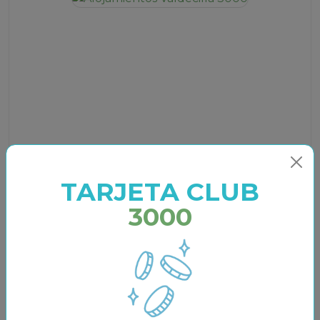
TARJETA CLUB
3000
9,1
4 OPINIONES
Ver condiciones de reserva
Capacidad: De 1 a 4 Personas
Admite Mascotas
Calefacción
Wi-Fi
Parking
Elige cancelar GRATIS hasta con 6 días