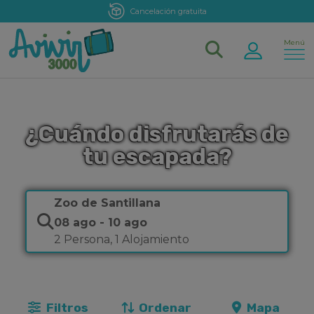
Atención personalizada
Menú
¿Cuándo disfrutarás de
tu escapada?
Zoo de Santillana
08 ago
-
10 ago
2 Persona
,
1 Alojamiento
Filtros
Ordenar
Mapa