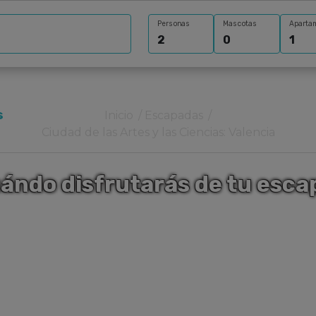
Personas
Mascotas
Aparta
s
Inicio
Escapadas
Ciudad de las Artes y las Ciencias: Valencia
ándo disfrutarás de tu esc