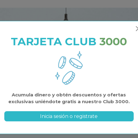
plares de 500 especies
as, leones marinos, focas,
RIÓN
 HUÉSPEDES
TARJETA CLUB
3000
esde las 10:00h hasta 1 hora
s beneficios acumulando saldo en tu cuenta.
 cierre según temporada.
 por reserva
 inmediato
lipe
s exclusivas
conocer de forma didáctica,
DE ALTA
n la evolución de la vida y
Acumula dinero y obtén descuentos y ofertas
ogía. El Museo ofrece un
exclusivas uniéndote gratis a nuestro Club 3000.
ntífica, que fomenta la
 la propuesta de divulgar y
Inicia sesión o registrate
desde la diversión y el
gor científico necesario de
jetivo consiste en fomentar