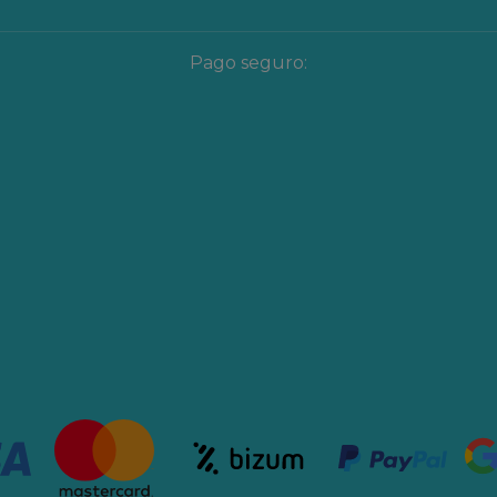
ríncipe Felipe
Pago seguro:
 Museo de las Ciencias
royecciones más grande de
n museo del siglo XXI para
nteractiva y amena todo lo
 la ciencia y la tecnología.
iencias Príncipe Felipe
ara dar a conocer de forma
do lo relacionado con la
ecnología. Y visita al mayor
ra albergar a 45.000 seres
dad de las Artes y las
ermite visitar por dentro