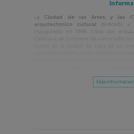
Informac
La
Ciudad de las Artes y las Ci
arquitectónico cultural
dedicado a la
inaugurado en 1998. Obra del arquite
Calatrava, se compone de varios edificio
iconos de la ciudad. Se trata de un com
cultural para disfrutar en familia o con 
alrededor de dos kilómetros del antiguo 
visita imprescindible si vienes a la
Costa de
L’Oceanogràfic
Más informació
Es el mayor acuario de Europa. Se compon
que albergan representaciones de los ec
de cada uno de los mares y océanos de
Humedales, Templados y Tropicales, Océ
Islas; además del Mar Rojo representado 
Submarino y del Delfinario, el más impor