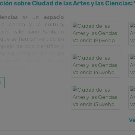
ión sobre Ciudad de las Artes y las Ciencias:
encias
es un
espacio
 ciencia y la cultura,
cto valenciano Santiago
s que se han convertido en
plejo de ocio científico y
amigos que hoy en día ocupa
cauce del río Turia. Es una
 Valencia.
n
e de diferentes edificios,
osistemas más importantes
l planeta: Mediterráneo,
anos, Antártico, Ártico e
Ve
en el acuario del Auditorio
tante a nivel europeo, con