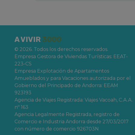
espectadores: Cine en gran formato, IM
astronómicas y espectáculos de entre
proyectan varias películas, en su mayor
de no más de 45 minutos aptos para to
entrada te darán unas innovadoras gaf
A VIVIR
3000
puedes cambiar el idioma de la proyección.
© 2026. Todos los derechos reservados.
haber una película más infantil una vez al
Empresa Gestora de Viviendas Turísticas: EEAT-
Abierto de 10:00 h. – hasta comienzo últim
223-CS
Empresa Explotación de Apartamentos
Amueblados y para Vacaciones autorizada por el
Los
horarios de la Ciudad de las Ar
Gobierno del Principado de Andorra: EEAM
según temporada, día de la semana y edifi
923193
del año.
En general, la apertura del c
Agencia de Viajes Registrada: Viajes Vacoah, C.A.A.
10:00h de la mañana
. Puedes consultar 
nº 163
recinto en la web.
Agencia Legalmente Registrada, registro de
Comercio e Industria Andorra desde 27/03/2017
con número de comercio 926703N
En
Apartamentos 3000
te ofrecemo