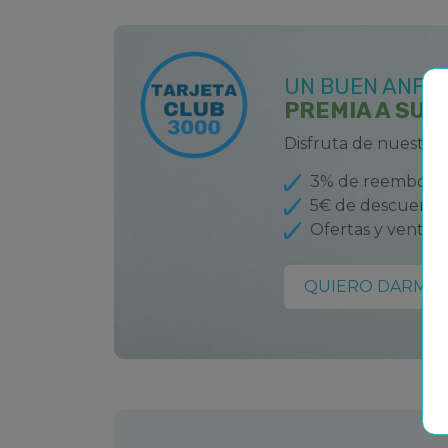
exhibiciones a diario.
Pueden verse cerca de 45.000 ejem
diferentes, como delfines, belugas, mors
UN BUEN ANFIT
pingüinos o tiburones.
PREMIA A SUS
Horarios:
Las taquillas estarán abiertas d
Disfruta de nuestro
antes del cierre del parque. Hora de
3% de reembolso
Consultar horarios.
5€ de descuento
Museo de las Ciencias Príncipe Fe
Ofertas y ventaja
Es el gran museo del siglo XXI para dar a 
QUIERO DARME 
interactiva y amena todo lo relacionado co
los avances de la ciencia y la tecnol
completo programa de animación cie
participación del público, respondiendo a
difundir la ciencia y la tecnología 
entretenimiento, pero sin renunciar al ri
los temas que se tratan. Su principal ob