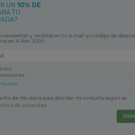
AR UN
10% DE
ndo sorprender y divertir al
ARA TU
ce en torno al mundo de la
PADA?
te. Y lo consigue mediante
icados a la realización de
.
 newsletter y recibirás en tu e-mail un código de descu
rva en A Vivir 3000
anta baja, pero para las
de datos
esde las 10:00h hasta 1 hora
romociones.
 cierre según temporada.
ontenido
ento de mis datos para atender mi consulta según se
olítica de privacidad
todo el complejo que abrió
ENVI
 sala de proyecciones más
emas de proyección en una
ados que que rodea a los