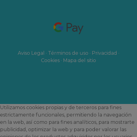
Aviso Legal
·
Términos de uso
·
Privacidad
·
Cookies
·
Mapa del sitio
Utilizamos cookies propias y de terceros para fines
estrictamente funcionales, permitiendo la navegación
en la web, así como para fines analíticos, para mostrarte
publicidad, optimizar la web y para poder valorar las
opiniones de los productos adquiridos por los usuarios.