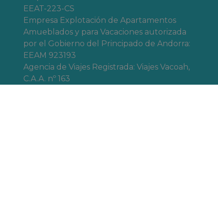
EEAT-223-CS
Empresa Explotación de Apartamentos
Amueblados y para Vacaciones autorizada
por el Gobierno del Principado de Andorra:
EEAM 923193
Agencia de Viajes Registrada: Viajes Vacoah,
C.A.A. nº 163
Agencia Legalmente Registrada, registro de
Comercio e Industria Andorra desde
27/03/2017 con número de comercio
926703N
Nosotros
Trabaja con
Nuestras
nosotros
recepciones
Resolución
Contacta con
litigios online