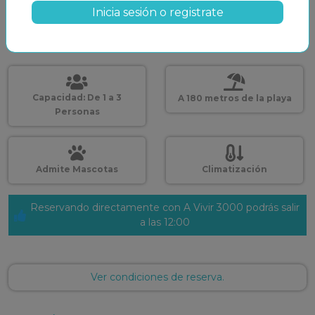
Inicia sesión o registrate
BUSCAR
Capacidad: De 1 a 3
A 180 metros de la playa
Personas
Admite Mascotas
Climatización
Reservando directamente con A Vivir 3000 podrás salir
a las 12:00
Ver condiciones de reserva.