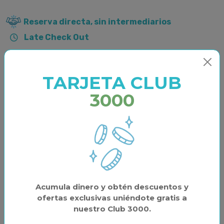
Reserva directa, sin intermediarios
Late Check Out
Ver disponibilidad
TARJETA CLUB
Destino
3000
Seleccionar fechas
Distribución
1 HABITACIÓN
Acumula dinero y obtén descuentos y
2 PERSONAS
ofertas exclusivas uniéndote gratis a
nuestro Club 3000.
0 MASCOTAS