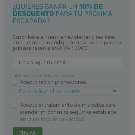
está muy cerca del centro de Suances, por lo
¿QUIERES GANAR UN
10% DE
que es fácil acceder a restaurantes y cafés
DESCUENTO
PARA TU PRÓXIMA
después de un día en la playa.
ESCAPADA?
Faro de Suances y los Acantilados:
El faro es
uno de los puntos más emblemáticos de
Suscríbete a nuestra newsletter y recibirás
Suances. Desde allí, podrás disfrutar de unas
en tu e-mail un código de descuento para tu
vistas espectaculares del Mar Cantábrico y los
primera reserva en A Vivir 3000
imponentes acantilados de la zona. Es un lugar
perfecto para ver el atardecer y tomar fotos
inolvidables. Además, el entorno es ideal para
paseos tranquilos en medio de la naturaleza.
Información sobre Protección de datos
Acepto recibir promociones.
Ría de San Martín de la Arena:
Esta ría es un
lugar increíble para pasear, especialmente al
Personalizar el contenido
atardecer. Está rodeada de naturaleza y es
perfecta para practicar actividades como kayak o
Acepto el tratamiento de mis datos para
simplemente caminar por sus alrededores. La
atender mi consulta según se establece
tranquilidad de sus aguas y el entorno natural la
en la
política de privacidad
convierten en un espacio ideal para desconectar
y disfrutar de la paz que ofrece.
ENVIAR