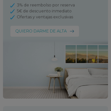
naturales que rodean el área.
3% de reembolso por reserva
5€ de descuento inmediato
Estas son algunas de las principales actividades y
Ofertas y ventajas exclusivas
atracciones turísticas de las que puedes disfrutar en
Suances y su entorno:
QUIERO DARME DE ALTA
Playa de Los Locos:
Esta playa es famosa entre
los surfistas por sus potentes olas y su belleza
natural. Si te gustan los deportes acuáticos, es el
lugar ideal para practicar surf. Además, su
ubicación rodeada de acantilados la convierte en
una playa impresionante para disfrutar de un día
de sol y mar. Incluso si no practicas surf, el paisaje
es espectacular.
Playa de La Concha:
Para quienes buscan una
experiencia más relajada, la Playa de La Concha
es perfecta. Con sus aguas tranquilas y arena
fina, es ideal para familias con niños o quienes
quieran nadar en aguas más calmadas. Además,