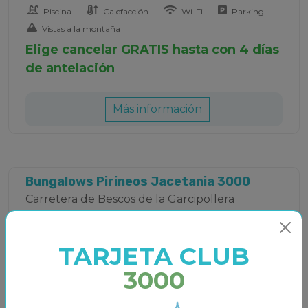
Piscina
Calefacción
Wi-Fi
Parking
Vistas a la montaña
Elige cancelar GRATIS hasta con 4 días
de antelación
Más información
Bungalows Pirineos Jacetania 3000
Carretera de Bescos de la Garcipollera
(Camping S/N) Castiello de Jaca - 27710
(España)
TARJETA CLUB
3000