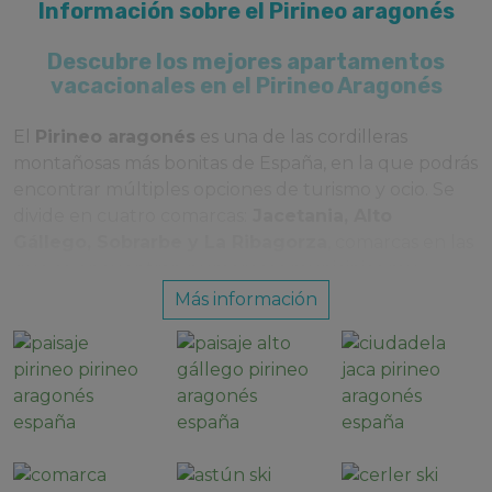
Información sobre el Pirineo aragonés
Descubre los mejores apartamentos
vacacionales en el Pirineo Aragonés
El
Pirineo aragonés
es una de las cordilleras
montañosas más bonitas de España, en la que podrás
encontrar múltiples opciones de turismo y ocio. Se
divide en cuatro comarcas:
Jacetania
,
Alto
Gállego
,
Sobrarbe
y
La Ribagorza
, comarcas en las
que se encuentran numerosos municipios muy
bonitos y con una arquitectura muy peculiar y unas
Más información
tradiciones muy instauradas.
Entre las localidades turísticas más importantes
destaca Jaca. Puedes
alquilar apartamentos en
Jaca baratos
para conocer a fondo la capital de la
comarca de la Jacetania y primera capital del antiguo