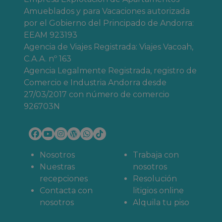
encanto
, sin duda alquilar un apartamento en el
Amueblados y para Vacaciones autorizada
Pirineo aragonés es una opción muy recomendable.
por el Gobierno del Principado de Andorra:
La construcción de la mayor parte de nuestros
EEAM 923193
alojamientos vacacionales respeta los materiales
Agencia de Viajes Registrada: Viajes Vacoah,
típicos de la arquitectura del Pirineo de Huesca:
C.A.A. nº 163
piedra y madera, fundamentalmente roble.
Agencia Legalmente Registrada, registro de
Comercio e Industria Andorra desde
Muchos de nuestros alojamientos tienen vistas a la
27/03/2017 con número de comercio
montaña y disponen de amplios jardines o terrazas
926703N
desde los que podrás contemplar las estrellas de un
cielo, el del Pirineo oscense, realmente espectacular.
Se trata de alojamientos ideales para una escapada
romántica con tu pareja en el Pirineo.
Nosotros
Trabaja con
Pisos para toda la familia
Nuestras
nosotros
recepciones
Resolución
En Apartamentos 3000 también ponemos a
Contacta con
litigios online
disposición de nuestros huéspedes pisos para toda la
nosotros
Alquila tu piso
familia, e incluso para varias familias. Disponemos, por
ejemplo, de chalets y apartamentos con capacidad