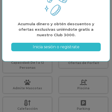
1 APARTAMENTO
2 PERSONAS
0 MASCOTAS
Acumula dinero y obtén descuentos y
ofertas exclusivas uniéndote gratis a
nuestro Club 3000.
BUSCAR
Inicia sesión o registrate
Capacidad: De 1 a 12
Ofertas de Forfait
Personas
Admite Mascotas
Piscina
Calefacción
Parking