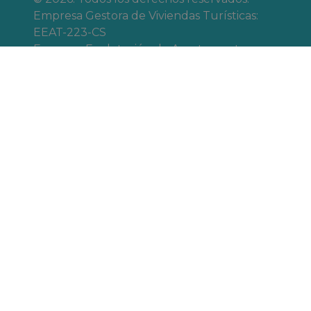
Empresa Gestora de Viviendas Turísticas:
EEAT-223-CS
Empresa Explotación de Apartamentos
Amueblados y para Vacaciones autorizada
por el Gobierno del Principado de Andorra:
EEAM 923193
Agencia de Viajes Registrada: Viajes Vacoah,
C.A.A. nº 163
Agencia Legalmente Registrada, registro de
Comercio e Industria Andorra desde
27/03/2017 con número de comercio
926703N
Nosotros
Trabaja con
Nuestras
nosotros
recepciones
Resolución