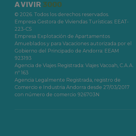
A VIVIR
3000
No lo dudes más y disfruta de uno de nu
© 2026. Todos los derechos reservados.
sorprender a tu pareja en
San Valentín
.
Empresa Gestora de Viviendas Turísticas: EEAT-
223-CS
Empresa Explotación de Apartamentos
Amueblados y para Vacaciones autorizada por el
Gobierno del Principado de Andorra: EEAM
923193
Agencia de Viajes Registrada: Viajes Vacoah, C.A.A.
nº 163
Agencia Legalmente Registrada, registro de
Comercio e Industria Andorra desde 27/03/2017
con número de comercio 926703N