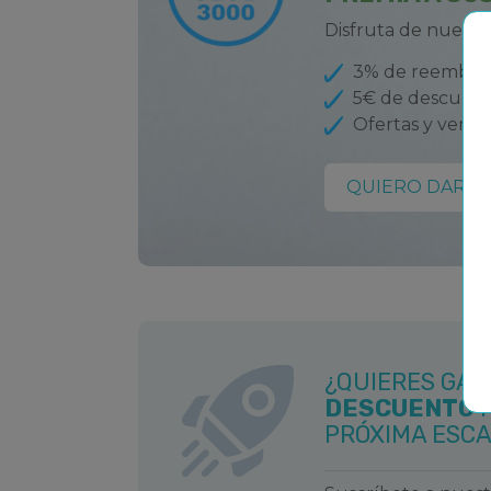
Los viajeros que busquen una escapada 
Valentín
pueden dirigirse a Zaragoza, un
Disfruta de nuestr
emblemáticas de España.
3% de reembols
5€ de descuent
Ofertas y ventaj
Apartamentos en España y Andor
QUIERO DARME
Como
San Valentín
es una fiesta tan pop
de alojamiento entre las que puedes elegi
hotel
, un o un cómodo a
romántico en Teruel
hay muchos alojamientos estupendos disp
España también tiene algunos balnearios i
una pareja que quiera relajarse y recargar
¿QUIERES GA
Hamman Al Ándalus" de Granada es un l
DESCUENTO
P
dejarse mimar y rejuvenecer.
PRÓXIMA ESC
El centro Termolúdico de Caldea, en And
fantástica opción para una escapada rom