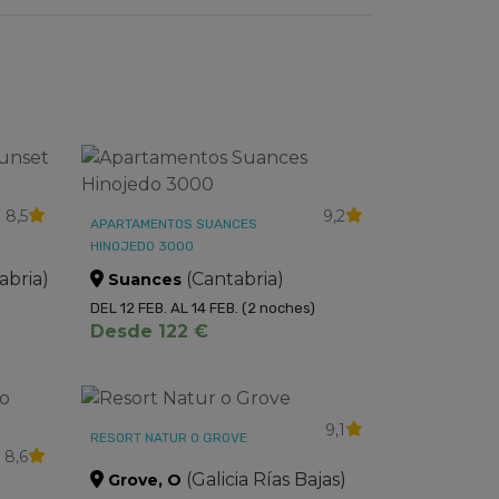
8,5
9,2
APARTAMENTOS SUANCES
HINOJEDO 3000
abria)
(Cantabria)
Suances
DEL 12 FEB. AL 14 FEB.
(2 noches)
Desde 122 €
9,1
RESORT NATUR O GROVE
8,6
(Galicia Rías Bajas)
Grove, O