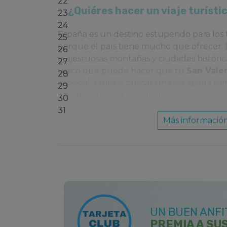
¿Quiéres hacer un viaje turísti
España es un destino estupendo para los 
porque el país tiene mucho que ofrecer. 
majestuosas montañas y ciudades históric
único que puede hacer que tu
San Vale
especial, tanto si buscas una escapada ro
quieres explorar su cultura.
Más informació
El Día de
San Valentín
es el momento perf
bellas ciudades o los impresionantes paisa
Andorra.
Granada es un lugar ideal para un viaje d
ofrece increíbles vistas de las montañas 
un impresionante centro histórico, con el 
Alhambra.
UN BUEN ANFI
PREMIA A SU