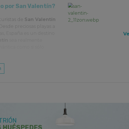
co por San Valentín?
turistas de
San Valentín
Desde preciosas playas a
as, España es un destino
Ve
ntín
sea realmente
mántica como si sólo
n
ecto para explorar las
jes del Principado de
e San Valentín, ya que
nevadas de Sierra Nevada y
famoso palacio de la
TRIÓN
S HUÉSPEDES