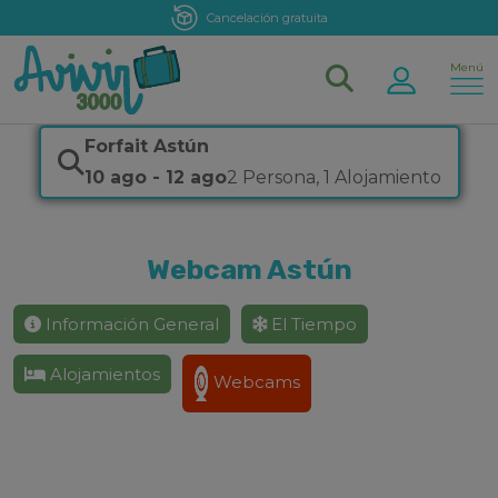
Cancelación gratuita
Menú
Forfait Astún
10 ago
-
12 ago
2 Persona
,
1 Alojamiento
Webcam Astún
Información General
El Tiempo
Alojamientos
Webcams