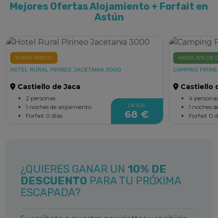
Mejores Ofertas Alojamiento + Forfait en
Astún
SUPER PRECIO
HASTA 32% DE
HOTEL RURAL PIRINEO JACETANIA 3000
CAMPING PIRIN
Castiello de Jaca
Castiello 
2 personas
4 persona
DESDE
1 noches de alojamiento
1 noches d
68 €
Forfait 0 días
Forfait 0 d
¿QUIERES GANAR UN
10% DE
DESCUENTO
PARA TU PRÓXIMA
ESCAPADA?